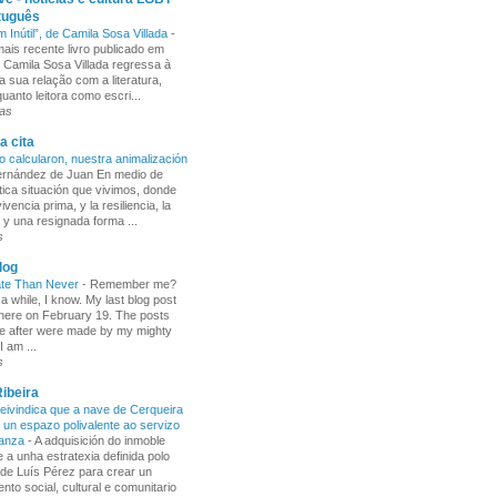
tuguês
m Inútil”, de Camila Sosa Villada
-
ais recente livro publicado em
, Camila Sosa Villada regressa à
a sua relação com a literatura,
uanto leitora como escri...
ras
a cita
o calcularon, nuestra animalización
Fernández de Juan En medio de
tica situación que vivimos, donde
ivencia prima, y la resiliencia, la
 y una resignada forma ...
s
log
ate Than Never
-
Remember me?
 a while, I know. My last blog post
here on February 19. The posts
e after were made by my mighty
I am ...
s
ibeira
ivindica que a nave de Cerqueira
 un espazo polivalente ao servizo
ñanza
-
A adquisición do inmoble
 a unha estratexia definida polo
de Luís Pérez para crear un
nto social, cultural e comunitario