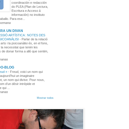
coordinación e redacción
do PLEA (Plan de Lectura,
Escritura e Acceso á
información) no instituto
aballo. Para ese...
 semana
RA UN DIVAN
SSIÓ ARTÍSTICA : NOTES DES
PSICOANÀLISI
-
Parlar de la relació
 arts i la psicoanàlisi és, en el fons,
 la necessitat que tenim les
 de donar forma a allò que sentim,
manas
DO-BLOG
reud »
-
Freud, voici un nom qui
aujourd’hui un imaginaire
t, un nom qui divise. Pour nous,
nom d’un désir intrépide et
e qui ...
manas
Mostrar todos