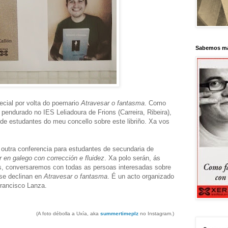
Sabemos má
ecial por volta do poemario
Atravesar o fantasma
. Como
 pendurado no IES Leliadoura de Frions (Carreira, Ribeira),
s de estudantes do meu concello sobre este libriño. Xa vos
i outra conferencia para estudantes de secundaria de
r en galego con corrección e fluidez
. Xa polo serán, ás
as, conversaremos con todas as persoas interesadas sobre
 se declinan en
Atravesar o fantasma
. É un acto organizado
Francisco Lanza.
(A foto débolla a Uxía, aka
summertimeplz
no Instagram.)