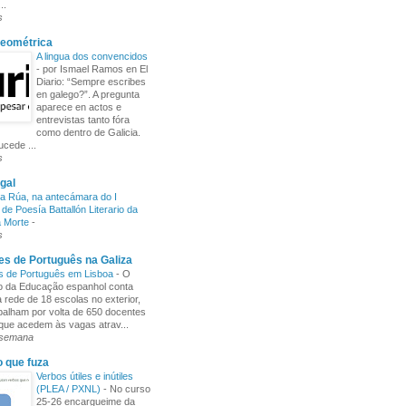
..
s
Xeométrica
A lingua dos convencidos
-
por Ismael Ramos en El
Diario: “Sempre escribes
en galego?”. A pregunta
aparece en actos e
entrevistas tanto fóra
como dentro de Galicia.
cede ...
s
gal
a Rúa, na antecámara do I
de Poesía Battallón Literario da
a Morte
-
s
s de Português na Galiza
s de Português em Lisboa
-
O
io da Educação espanhol conta
rede de 18 escolas no exterior,
balham por volta de 650 docentes
 que acedem às vagas atrav...
 semana
o que fuza
Verbos útiles e inútiles
(PLEA / PXNL)
-
No curso
25-26 encargueime da