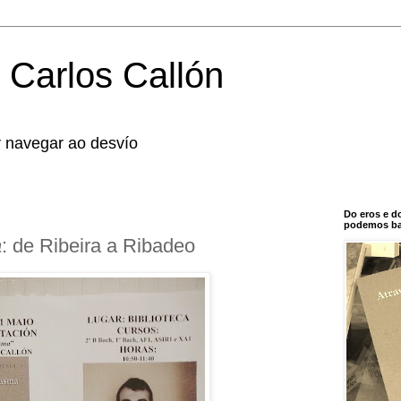
 Carlos Callón
r navegar ao desvío
Do eros e d
podemos bal
a
: de Ribeira a Ribadeo