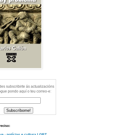
s subscribirte ás actualizacións
ogue pondo aquí o teu correo-e:
reciso:
e - notícias e cultura LGBT