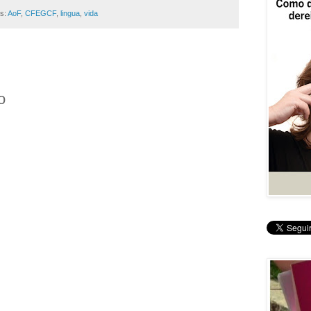
as:
AoF
,
CFEGCF
,
lingua
,
vida
o