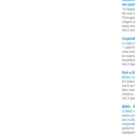
em por
“A Viage
No seu m
Portugal
origem d
tanto enq
Há 5 ho
Segund
Lo que n
-
Laidi 
esta caó
la superv
inventiva
Há 2 dia
Not a B
Better L
It’s been
went up 
that cam
minions. 
Há 3 dia
BNG - R
O BNG re
debe ser
da veci
responde
goberno 
equipame