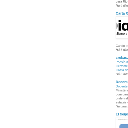
para Rib.
Há 4 dia
Carta 
Cando su
Há 6 dia
crebas.
Poesía n
Certame 
Costa d
Há 6 dia
Docente
Docente
Ministér
com uma 
onde tra
estatais
Há uma
El toup