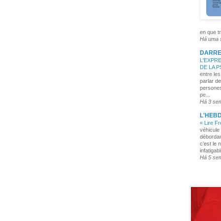
en que tr
Há uma
DARRE
L'EXPRE
DE LA 
entre les
parlar de
persones
pe...
Há 3 se
L'HEB
« Lire F
véhicule 
débordan
c’est le 
infatigabl
Há 5 se