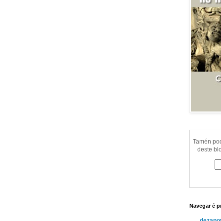
Tamén pode
deste bl
Navegar é p
dezanov