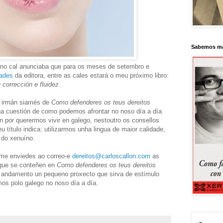
Sabemos má
 no cal anunciaba que para os meses de setembro e
ades
da editora, entre as cales estará o meu próximo libro:
 corrección e fluidez
.
n irmán siamés de
Como defenderes os teus dereitos
na cuestión de como podemos afrontar no noso día a día
 por querermos vivir en galego, nestoutro os consellos
título indica: utilizarmos unha lingua de maior calidade,
 do xenuíno.
 me enviedes ao correo-e
dereitos@carloscallon.com
as
 que se conteñen en
Como defenderes os teus dereitos
n andamento un pequeno proxecto que sirva de estímulo
os polo galego no noso día a día.