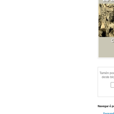
Tamén pode
deste bl
Navegar é p
Segund