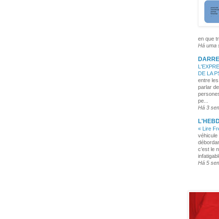
en que tr
Há uma
DARRE
L'EXPRE
DE LA 
entre les
parlar de
persones
pe...
Há 3 se
L'HEB
« Lire F
véhicule 
débordan
c’est le 
infatigabl
Há 5 se