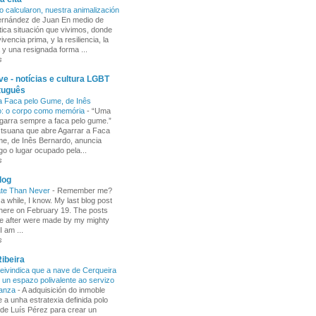
o calcularon, nuestra animalización
Fernández de Juan En medio de
tica situación que vivimos, donde
ivencia prima, y la resiliencia, la
 y una resignada forma ...
s
e - notícias e cultura LGBT
tuguês
a Faca pelo Gume, de Inês
o: o corpo como memória
-
“Uma
garra sempre a faca pelo gume.”
 tsuana que abre Agarrar a Faca
e, de Inês Bernardo, anuncia
go o lugar ocupado pela...
s
log
ate Than Never
-
Remember me?
 a while, I know. My last blog post
here on February 19. The posts
e after were made by my mighty
I am ...
s
ibeira
ivindica que a nave de Cerqueira
 un espazo polivalente ao servizo
ñanza
-
A adquisición do inmoble
 a unha estratexia definida polo
de Luís Pérez para crear un