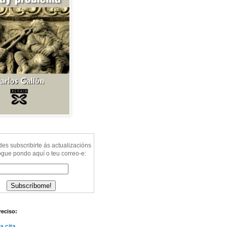
s subscribirte ás actualizacións
ogue pondo aquí o teu correo-e:
reciso:
a cita