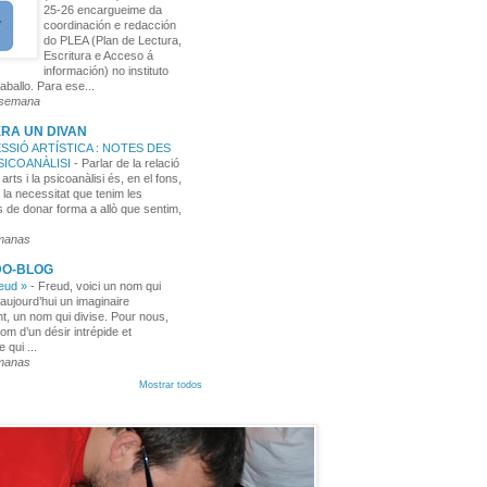
25-26 encargueime da
coordinación e redacción
do PLEA (Plan de Lectura,
Escritura e Acceso á
información) no instituto
aballo. Para ese...
 semana
RA UN DIVAN
SSIÓ ARTÍSTICA : NOTES DES
PSICOANÀLISI
-
Parlar de la relació
 arts i la psicoanàlisi és, en el fons,
 la necessitat que tenim les
 de donar forma a allò que sentim,
manas
DO-BLOG
reud »
-
Freud, voici un nom qui
aujourd’hui un imaginaire
t, un nom qui divise. Pour nous,
nom d’un désir intrépide et
e qui ...
manas
Mostrar todos