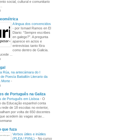
nto social, cultural e comunitario
..
s
Xeométrica
A lingua dos convencidos
-
por Ismael Ramos en El
Diario: “Sempre escribes
en galego?”. A pregunta
aparece en actos e
entrevistas tanto fóra
como dentro de Galicia.
cede ...
s
gal
a Rúa, na antecámara do I
de Poesía Battallón Literario da
a Morte
-
s
s de Português na Galiza
s de Português em Lisboa
-
O
io da Educação espanhol conta
rede de 18 escolas no exterior,
balham por volta de 650 docentes
 que acedem às vagas atrav...
 semana
o que fuza
Verbos útiles e inútiles
(PLEA / PXNL)
-
No curso