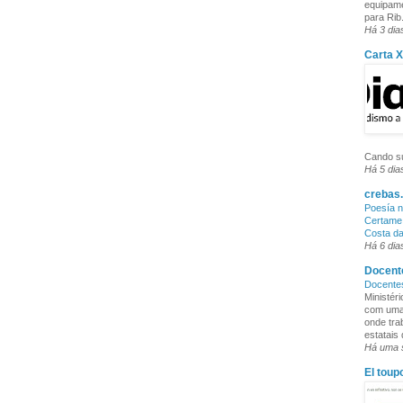
equipame
para Rib.
Há 3 dia
Carta 
Cando su
Há 5 dia
crebas.
Poesía n
Certame 
Costa d
Há 6 dia
Docente
Docente
Ministér
com uma 
onde tra
estatais
Há uma
El toup