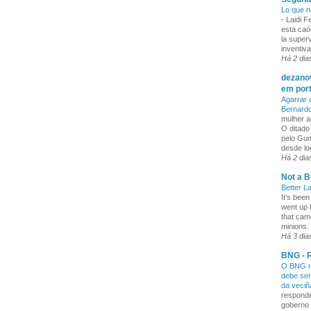
Lo que n
-
Laidi 
esta caó
la superv
inventiva
Há 2 dia
dezanov
em por
Agarrar 
Bernard
mulher a
O ditado
pelo Gum
desde lo
Há 2 dia
Not a B
Better L
It’s been
went up 
that cam
minions. 
Há 3 dia
BNG - R
O BNG re
debe ser
da veci
responde
goberno 