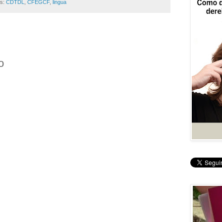
as:
CDTDL
,
CFEGCF
,
lingua
o